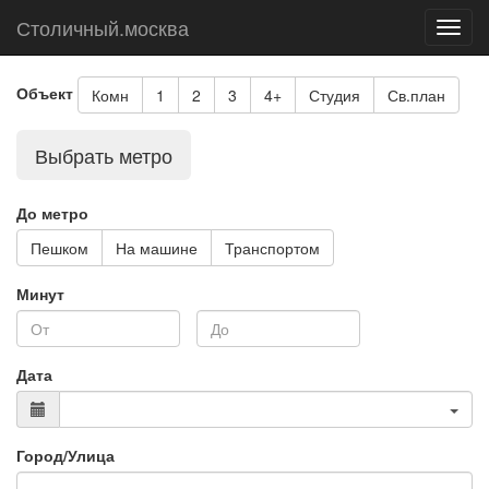
Столичный.москва
Toggl
navig
Объект
Комн
1
2
3
4+
Студия
Св.план
Выбрать метро
До метро
Пешком
На машине
Транспортом
Минут
Дата
Город/Улица