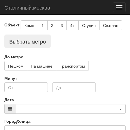
Столичный.москва
Toggl
navig
Объект
Комн
1
2
3
4+
Студия
Св.план
Выбрать метро
До метро
Пешком
На машине
Транспортом
Минут
Дата
Город/Улица