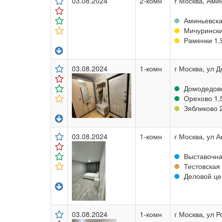
03.08.2024
2-комн
г Москва, Ами
Аминьевска
Мичуринский
Раменки 1,9
03.08.2024
1-комн
г Москва, ул Д
Домодедовс
Орехово 1,5
Зябликово 2
03.08.2024
1-комн
г Москва, ул 
Выставочна
Тестовская 
Деловой це
03.08.2024
1-комн
г Москва, ул Ро