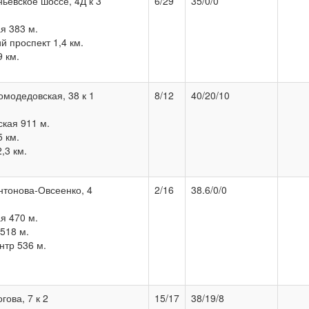
ньевское шоссе, 4Д к 3
6/29
35/0/0
я 383 м.
 проспект 1,4 км.
 км.
омодедовская, 38 к 1
8/12
40/20/10
кая 911 м.
 км.
,3 км.
Антонова-Овсеенко, 4
2/16
38.6/0/0
я 470 м.
518 м.
нтр 536 м.
гова, 7 к 2
15/17
38/19/8