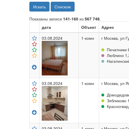
Искать
Списком
Показаны записи
141-160
из
567 748
.
дата
Объект
Адрес
03.08.2024
1-комн
г Москва, ул Г
Печатники 
Люблино 1,
Нагатинский
03.08.2024
1-комн
г Москва, ул Я
Домодедовс
Зябликово 1
Красногвард
03.08.2024
1-комн
г Москва, ул Г