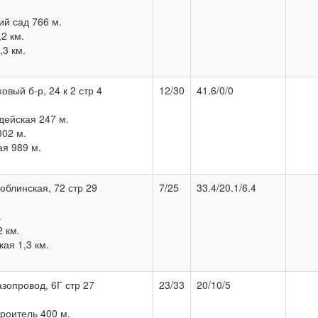
й сад 766 м.
2 км.
3 км.
овый б-р, 24 к 2 стр 4
12/30
41.6/0/0
дейская 247 м.
302 м.
я 989 м.
юблинская, 72 стр 29
7/25
33.4/20.1/6.4
.
 км.
ая 1,3 км.
азопровод, 6Г стр 27
23/33
20/10/5
роитель 400 м.