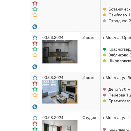
Ботанически
Свиблово 1,
Отрадное 2,
03.08.2024
2-комн
г Москва, Орех
Красногвар
Зябликово 
Шипиловска
03.08.2024
2-комн
г Москва, ул Л
Депо 970 м
Перерва 1,2
Братиславск
03.08.2024
Студия
г Москва, ул Г
Красный Ст