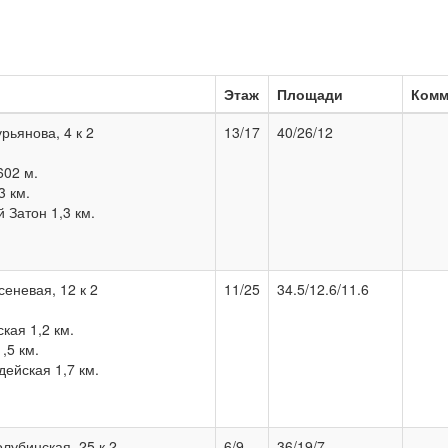
Этаж
Площади
Комм
урьянова, 4 к 2
13/17
40/26/12
602 м.
3 км.
 Затон 1,3 км.
сеневая, 12 к 2
11/25
34.5/12.6/11.6
кая 1,2 км.
,5 км.
ейская 1,7 км.
олубинская, 25 к 2
6/9
36/19/7