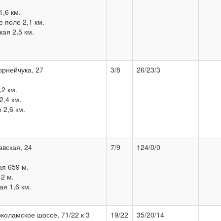
,6 км.
 поле 2,1 км.
ая 2,5 км.
орнейчука, 27
3/8
26/23/3
2 км.
,4 км.
2,6 км.
авская, 24
7/9
124/0/0
я 659 м.
2 м.
я 1,6 км.
околамское шоссе, 71/22 к 3
19/22
35/20/14