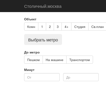
Столичный.москва
Объект
Комн
1
2
3
4+
Студия
Св.план
Выбрать метро
До метро
Пешком
На машине
Транспортом
Минут