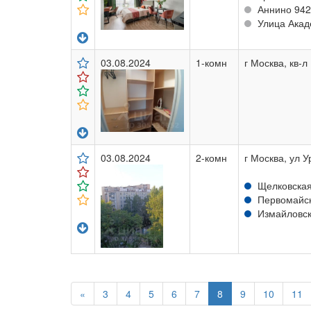
Аннино 942
Улица Акаде
03.08.2024
1-комн
г Москва, кв-л
03.08.2024
2-комн
г Москва, ул У
Щелковская
Первомайск
Измайловска
«
3
4
5
6
7
8
9
10
11