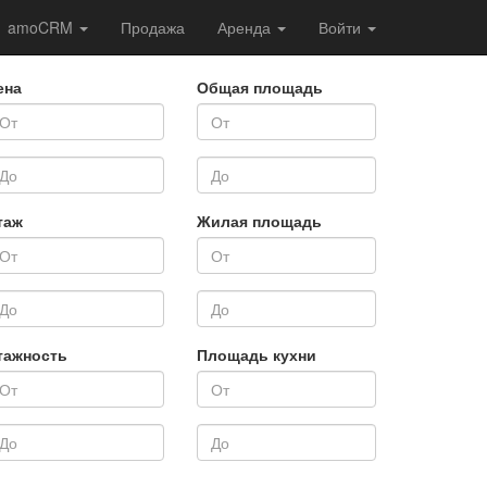
amoCRM
Продажа
Аренда
Войти
ена
Общая площадь
таж
Жилая площадь
тажность
Площадь кухни